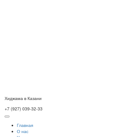
Skip
to
content
Хиджама в Казани
+7 (927) 039-32-33
Главная
О нас