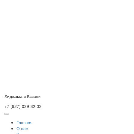
Skip
to
content
Хиджама в Казани
+7 (927) 039-32-33
Главная
О нас