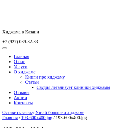
Skip
to
content
Хиджама в Казани
+7 (927) 039-32-33
Главная
О нас
Услуги
О хиджаме
Книги про хиджаму
Статьи
Саудия легализует клиники хиджамы
Отзывы
Акции
Контакты
Оставить заявку
Узнай больше о хиджаме
Главная
/
193-600x400.jpg
/
193-600x400.jpg